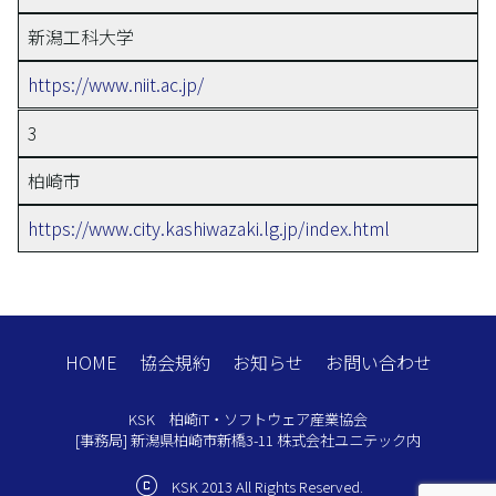
新潟工科大学
https://www.niit.ac.jp/
3
柏崎市
https://www.city.kashiwazaki.lg.jp/index.html
HOME
協会規約
お知らせ
お問い合わせ
KSK 柏崎iT・ソフトウェア産業協会
[事務局] 新潟県柏崎市新橋3-11 株式会社ユニテック内
copyright
KSK 2013 All Rights Reserved.